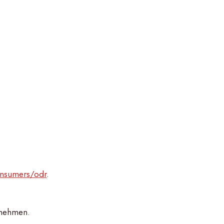
onsumers/odr
.
zunehmen.